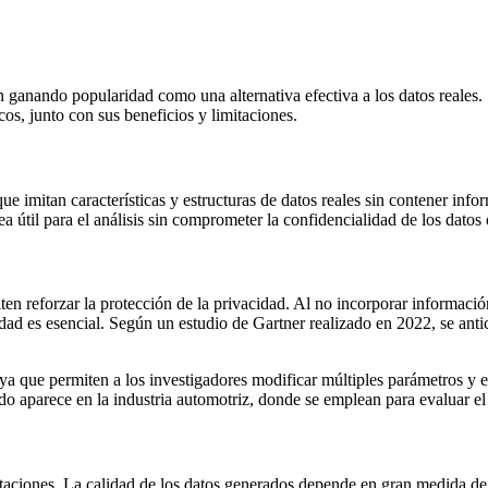
án ganando popularidad como una alternativa efectiva a los datos reales
os, junto con sus beneficios y limitaciones.
que imitan características y estructuras de datos reales sin contener in
 útil para el análisis sin comprometer la confidencialidad de los datos 
en reforzar la protección de la privacidad. Al no incorporar informació
idad es esencial. Según un estudio de Gartner realizado en 2022, se an
 ya que permiten a los investigadores modificar múltiples parámetros y e
do aparece en la industria automotriz, donde se emplean para evaluar e
mitaciones. La calidad de los datos generados depende en gran medida de