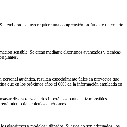
. Sin embargo, su uso requiere una comprensión profunda y un criterio
formación sensible. Se crean mediante algoritmos avanzados y técnicas
originales.
n personal auténtica, resultan especialmente útiles en proyectos que
ticipa que en los próximos años el 60% de la información empleada en
nsayar diversos escenarios hipotéticos para analizar posibles
l rendimiento de vehículos autónomos.
 los algoritmos y modelos utilizados. Si estos no son adecuados, los