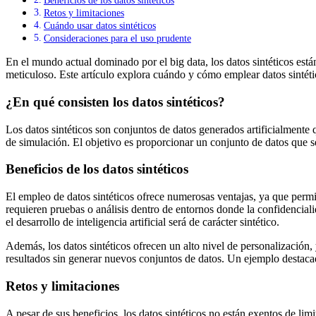
Beneficios de los datos sintéticos
Retos y limitaciones
Cuándo usar datos sintéticos
Consideraciones para el uso prudente
En el mundo actual dominado por el big data, los datos sintéticos est
meticuloso. Este artículo explora cuándo y cómo emplear datos sintétic
¿En qué consisten los datos sintéticos?
Los datos sintéticos son conjuntos de datos generados artificialmente 
de simulación. El objetivo es proporcionar un conjunto de datos que sea
Beneficios de los datos sintéticos
El empleo de datos sintéticos ofrece numerosas ventajas, ya que permit
requieren pruebas o análisis dentro de entornos donde la confidencial
el desarrollo de inteligencia artificial será de carácter sintético.
Además, los datos sintéticos ofrecen un alto nivel de personalización,
resultados sin generar nuevos conjuntos de datos. Un ejemplo destaca
Retos y limitaciones
A pesar de sus beneficios, los datos sintéticos no están exentos de li