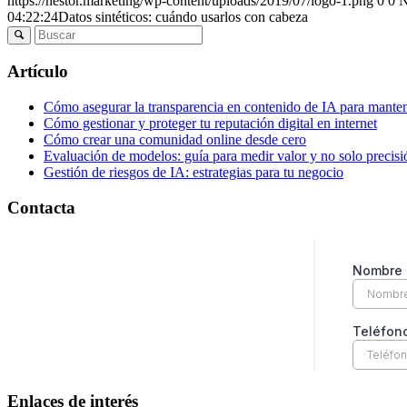
https://nestor.marketing/wp-content/uploads/2019/07/logo-1.png
0
0
N
04:22:24
Datos sintéticos: cuándo usarlos con cabeza
Artículo
Cómo asegurar la transparencia en contenido de IA para manten
Cómo gestionar y proteger tu reputación digital en internet
Cómo crear una comunidad online desde cero
Evaluación de modelos: guía para medir valor y no solo precisi
Gestión de riesgos de IA: estrategias para tu negocio
Contacta
Enlaces de interés