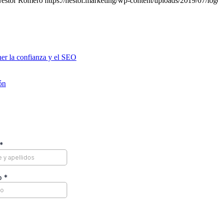
éstor Romero
https://nestor.marketing/wp-content/uploads/2019/07/lo
er la confianza y el SEO
ón