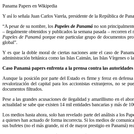
Panama Papers en Wikipedia
Y así lo señala Juan Carlos Varela, presidente de la República de P
“A pesar de su nombre, los
Papeles de Panamá
no son principalment
– ilegalmente obtenidos y publicados la semana pasada – recorren el 
Papeles de Panamá
porque este particular grupo de documentos pro
global”.
Y es que la doble moral de ciertas naciones ante el caso de Panam
administración británica como las Islas Caimán, las Islas Vírgenes o l
Caso Panamá papers enfrenta a la prensa contra las autoridades
Aunque la posición por parte del Estado es firme y feroz en defensa
revalorización del capital para los accionistas extranjeros, no se 
documentos filtrados.
Pese a las grandes acusaciones de ilegalidad y amarillismo en el abo
actualidad se sabe que existen 14 mil entidades bancarias y más de 1
Los medios hasta ahora, solo han revelado parte del análisis a los P
a quienes han actuado de forma incorrecta. Si los medios de comunica
sus bufetes (no el más grande, ni el de mayor prestigio en Panamá) re