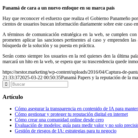
Panamá de cara a un nuevo enfoque en su marca país
Hay que reconocer el esfuerzo que realiza el Gobierno Panameño por li
cientos de usuarios buscan información diariamente sobre este caso e
A términos de comunicación estratégica en la web, se cumplen con l
prometen aplicar las sanciones pertinentes al caso y emprenden las 
búsqueda de la solución y su puesta en práctica.
Serán como siempre los usuarios en la red quienes den la última pal
marcará un hito en la web, se espera que su trascendencia quede inmort
https://nestor.marketing/wp-content/uploads/2016/04/Captura-de-pant
21:33:37
2025-03-22 00:50:35
Panamá Papers y la reputación de la m
Artículo
Cómo asegurar la transparencia en contenido de IA para manten
Cómo gestionar y proteger tu reputación digital en internet
Cómo crear una comunidad online desde cero
Evaluación de modelos: guía para medir valor y no solo precisi
Gestión de riesgos de IA: estrategias para tu negocio