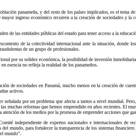
oblación panameña, y del resto de los países implicados, es el tema de
e mayor ingreso económico recurren a la creación de sociedades y la 
en de las entidades públicas del estado para tener acceso a la educación
escontento de la colectividad internacional ante la situación, donde l
fraudulentas de un grupo de profesionales.
onal por su solidez económica, la posibilidad de inversión inmobiliaria, 
en esencia no refleja la realidad de los panameños.
eación de sociedades en Panamá, mucho menos en la creación de cuentas 
ltar activos.
 señalada por un problema que afecta a tantos a nivel mundial. Pero, e
e las muchas reformas que hemos emprendido en años recientes. El mu
a atención de los medios por la promesa de emprender acciones que gara
omité independiente de expertos nacionales e internacionales de rec
l mundo, para fortalecer la transparencia de los sistemas financiero y
del mundo”.