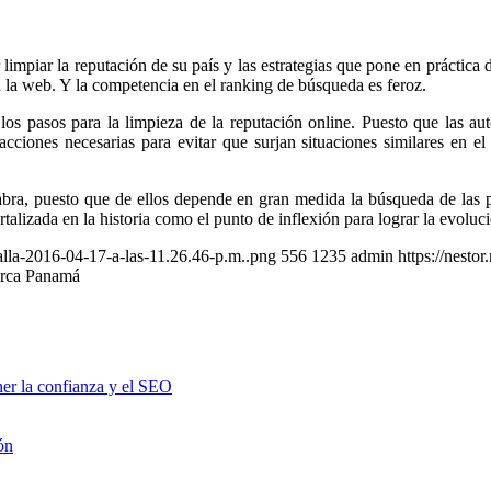
mpiar la reputación de su país y las estrategias que pone en práctica de
n la web. Y la competencia en el ranking de búsqueda es feroz.
os pasos para la limpieza de la reputación online. Puesto que las aut
acciones necesarias para evitar que surjan situaciones similares en e
abra, puesto que de ellos depende en gran medida la búsqueda de las 
alizada en la historia como el punto de inflexión para lograr la evoluc
alla-2016-04-17-a-las-11.26.46-p.m..png
556
1235
admin
https://nesto
arca Panamá
er la confianza y el SEO
ón