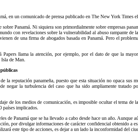
anamá, en un comunicado de prensa publicado en The New York Times el 
e sobre Panamá. Ni siquiera son primordialmente sobre empresas pana
mundo con revelaciones sobre la vulnerabilidad al abuso rampante de las
vienen de una firma de abogados basada en Panamá. Pero el problema d
á Papers llama la atención, por ejemplo, por el dato de que
la mayor
a Isla de Man.
 públicas
 de la reputación panameña, puesto que esta situación no opaca sus múl
puede negar la turbulencia del caso que ha sido ampliamente tratado po
rdaje de los medios de comunicación, es imposible ocultar el tema de 
00 países implicados.
apeles de Panamá que se ha llevado a cabo desde hace un año. Aunque aú
ción, por divulgar informaciones de carácter confidencial obtenido a es
alizará este tipo de acciones, es dejar a un lado la inconformidad del c