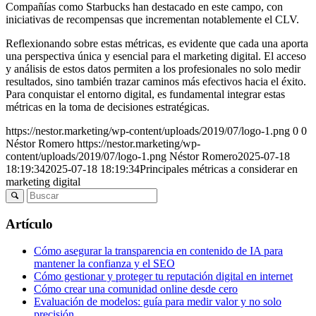
Compañías como Starbucks han destacado en este campo, con
iniciativas de recompensas que incrementan notablemente el CLV.
Reflexionando sobre estas métricas, es evidente que cada una aporta
una perspectiva única y esencial para el marketing digital. El acceso
y análisis de estos datos permiten a los profesionales no solo medir
resultados, sino también trazar caminos más efectivos hacia el éxito.
Para conquistar el entorno digital, es fundamental integrar estas
métricas en la toma de decisiones estratégicas.
https://nestor.marketing/wp-content/uploads/2019/07/logo-1.png
0
0
Néstor Romero
https://nestor.marketing/wp-
content/uploads/2019/07/logo-1.png
Néstor Romero
2025-07-18
18:19:34
2025-07-18 18:19:34
Principales métricas a considerar en
marketing digital
Artículo
Cómo asegurar la transparencia en contenido de IA para
mantener la confianza y el SEO
Cómo gestionar y proteger tu reputación digital en internet
Cómo crear una comunidad online desde cero
Evaluación de modelos: guía para medir valor y no solo
precisión