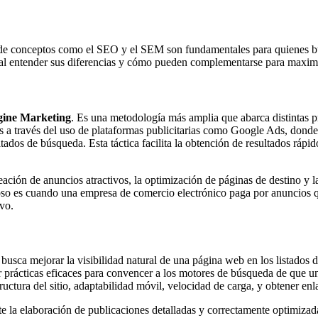
nde conceptos como el SEO y el SEM son fundamentales para quienes bu
ial entender sus diferencias y cómo pueden complementarse para maximiz
gine Marketing
. Es una metodología más amplia que abarca distintas pr
a través del uso de plataformas publicitarias como Google Ads, donde 
ltados de búsqueda. Esta táctica facilita la obtención de resultados ráp
reación de anuncios atractivos, la optimización de páginas de destino y
so es cuando una empresa de comercio electrónico paga por anuncios q
vo.
, busca mejorar la visibilidad natural de una página web en los listado
car prácticas eficaces para convencer a los motores de búsqueda de que u
uctura del sitio, adaptabilidad móvil, velocidad de carga, y obtener enla
 la elaboración de publicaciones detalladas y correctamente optimizada