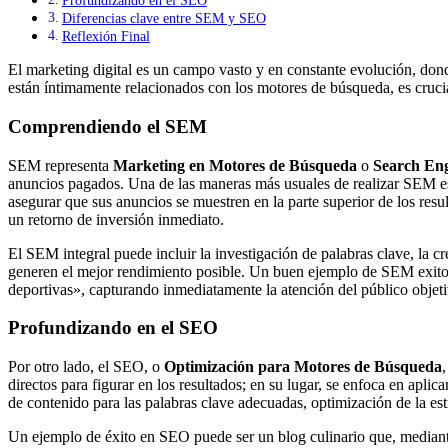
Profundizando en el SEO
Diferencias clave entre SEM y SEO
Reflexión Final
El marketing digital es un campo vasto y en constante evolución, do
están íntimamente relacionados con los motores de búsqueda, es cruc
Comprendiendo el SEM
SEM representa
Marketing en Motores de Búsqueda
o
Search En
anuncios pagados. Una de las maneras más usuales de realizar SEM es 
asegurar que sus anuncios se muestren en la parte superior de los resu
un retorno de inversión inmediato.
El SEM integral puede incluir la investigación de palabras clave, la c
generen el mejor rendimiento posible. Un buen ejemplo de SEM exito
deportivas», capturando inmediatamente la atención del público objeti
Profundizando en el SEO
Por otro lado, el SEO, o
Optimización para Motores de Búsqueda
directos para figurar en los resultados; en su lugar, se enfoca en apli
de contenido para las palabras clave adecuadas, optimización de la estr
Un ejemplo de éxito en SEO puede ser un blog culinario que, mediante