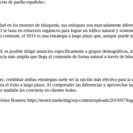
ceta de paella española».
dad en los motores de búsqueda, sus enfoques son marcadamente difere
O se basa en esfuerzos orgánicos para lograr un tráfico natural y soste
 contraste, el SEO es una estrategia a largo plazo que, aunque puede ta
, es posible dirigir anuncios específicamente a grupos demográficos, in
ncia más amplia que llega al contenido de forma natural a través de bús
o, combinar ambas estrategias suele ser la opción más efectiva para l
ra el éxito a largo plazo. Al comprender las diferencias y aprovechar la
e también los convierta en clientes leales.
éstor Romero
https://nestor.marketing/wp-content/uploads/2019/07/lo